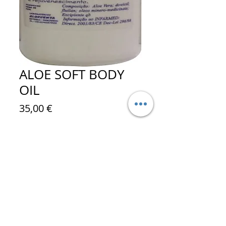
ALOE SOFT BODY
OIL
Preço
35,00 €
Quantidade
*
Adicionar ao carrinho
131 - ALOE SOFT BODY OIL
- Óleo com 40% de Aloe Vera